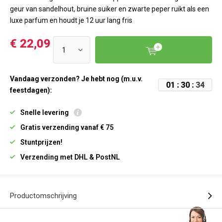
geur van sandelhout, bruine suiker en zwarte peper ruikt als een
luxe parfum en houdt je 12 uur lang fris
€ 22,09
Vandaag verzonden? Je hebt nog (m.u.v.
0
1
:
3
0
:
3
3
feestdagen):
Snelle levering
Gratis verzending vanaf € 75
Stuntprijzen!
Verzending met DHL & PostNL
Productomschrijving