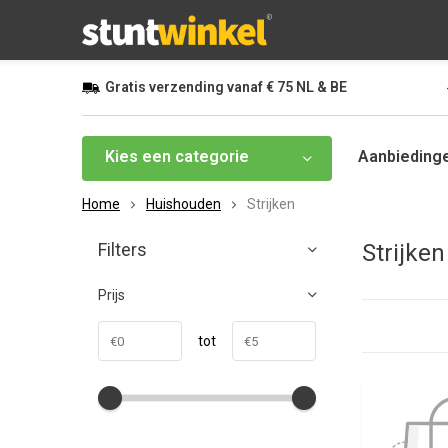
Gratis
verzending vanaf
€ 75
NL & BE
Kies een categorie
Aanbieding
Home
Huishouden
Strijken
Filters
Strijken
Prijs
tot