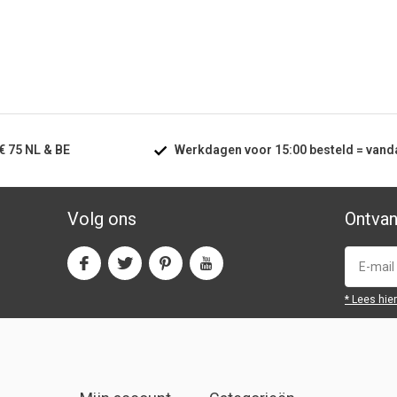
€ 75
NL & BE
Werkdagen voor
15:00
besteld =
vand
Volg ons
Ontvan
* Lees hie