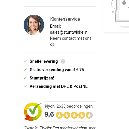
Klantenservice
Email:
sales@stuntwinkel.nl
Neem contact met ons
op
Snelle levering
Gratis verzending vanaf € 75
Stuntprijzen!
Verzending met DHL & PostNL
Kiyoh: 2633 beoordelingen
9,6
“Hennie , Twello: Een mooie webshop, met