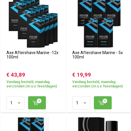
Axe Aftershave Marine -12x
Axe Aftershave Marine - 5x
100ml
100ml
€ 43,89
€ 19,99
Vandaag besteld, maandag
Vandaag besteld, maandag
verzonden (m.u.v. feestdagen)
verzonden (m.u.v. feestdagen)