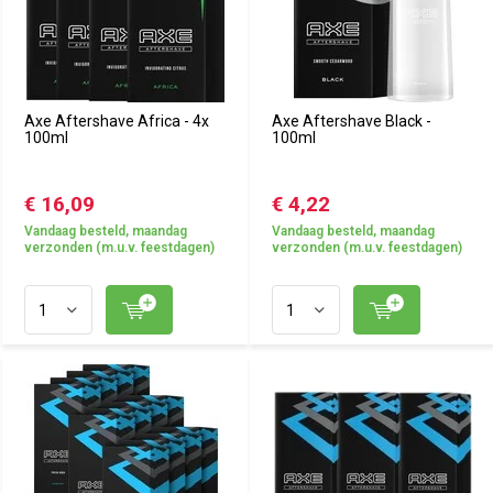
Axe Aftershave Africa - 4x
Axe Aftershave Black -
100ml
100ml
€ 16,09
€ 4,22
Vandaag besteld, maandag
Vandaag besteld, maandag
verzonden (m.u.v. feestdagen)
verzonden (m.u.v. feestdagen)