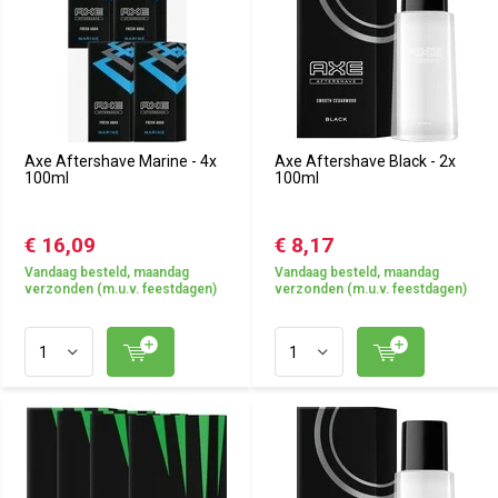
Axe Aftershave Marine - 4x
Axe Aftershave Black - 2x
100ml
100ml
€ 16,09
€ 8,17
Vandaag besteld, maandag
Vandaag besteld, maandag
verzonden (m.u.v. feestdagen)
verzonden (m.u.v. feestdagen)