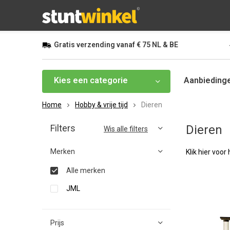
Gratis
verzending vanaf
€ 75
NL & BE
Kies een categorie
Aanbieding
Home
Hobby & vrije tijd
Dieren
Filters
Dieren
Wis alle filters
Merken
Klik hier voo
Alle merken
JML
Prijs