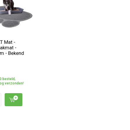
T Mat -
akmat -
m - Bekend
0 besteld,
og verzonden!