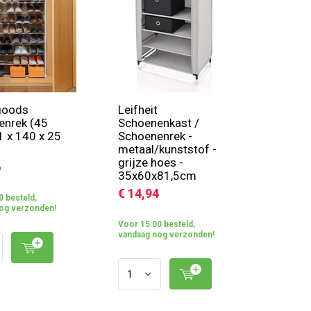
goods
Leifheit
enrek (45
Schoenenkast /
1 x 140 x 25
Schoenenrek -
metaal/kunststof -
grijze hoes -
6
35x60x81,5cm
€ 14,94
0 besteld,
og verzonden!
Voor 15:00 besteld,
vandaag nog verzonden!