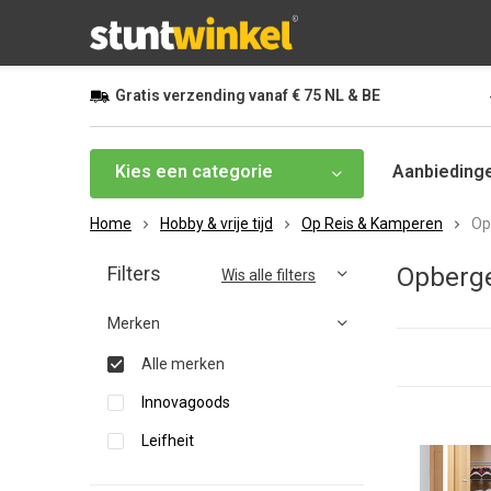
Gratis
verzending vanaf
€ 75
NL & BE
Kies een categorie
Aanbieding
Home
Hobby & vrije tijd
Op Reis & Kamperen
Op
Filters
Opberg
Wis alle filters
Merken
Alle merken
Innovagoods
Leifheit