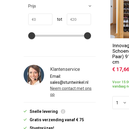
Prijs
tot
Innova
Schoen
Paar) 9
cm
€ 17,6
Klantenservice
Email:
sales@stuntwinkel.nl
Voor 15:0
vandaag n
Neem contact met ons
op
Snelle levering
Gratis verzending vanaf € 75
Stuntprijzen!