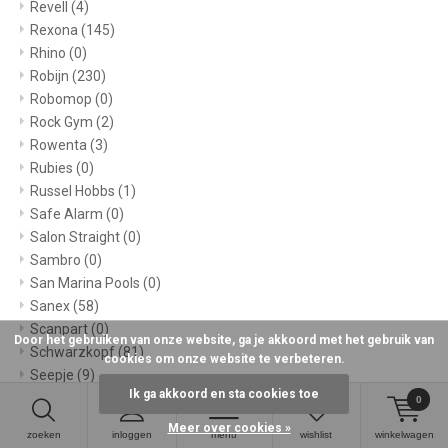
Revell
(4)
Rexona
(145)
Rhino
(0)
Robijn
(230)
Robomop
(0)
Rock Gym
(2)
Rowenta
(3)
Rubies
(0)
Russel Hobbs
(1)
Safe Alarm
(0)
Salon Straight
(0)
Sambro
(0)
San Marina Pools
(0)
Sanex
(58)
Scanpart
(0)
Door het gebruiken van onze website, ga je akkoord met het gebruik van
Schwarzkopf
(81)
cookies om onze website te verbeteren.
Seepje
(9)
Ik ga akkoord en sta cookies toe
Selecta
(1)
0
Sensodyne
(129)
Meer over cookies »
zoeken
inloggen
menu
wishlist
winkelwagen
Seren
(0)