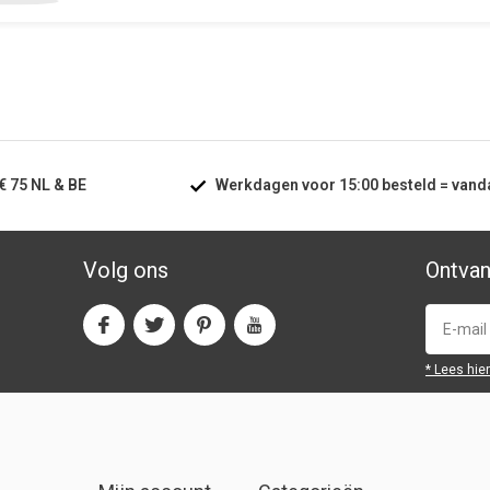
€ 75
NL & BE
Werkdagen voor
15:00
besteld =
vand
Volg ons
Ontvan
* Lees hie