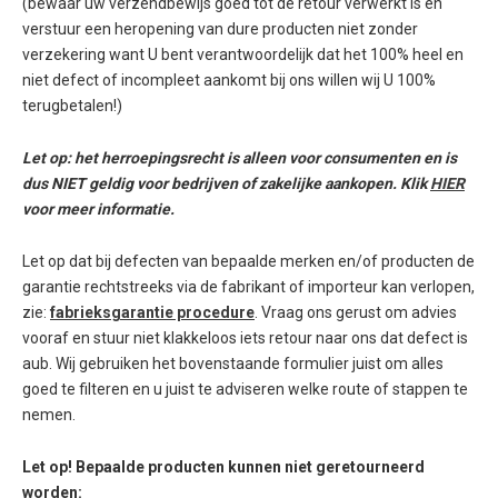
(bewaar uw verzendbewijs goed tot de retour verwerkt is en
verstuur een heropening van dure producten niet zonder
verzekering want U bent verantwoordelijk dat het 100% heel en
niet defect of incompleet aankomt bij ons willen wij U 100%
terugbetalen!)
Let op: het herroepingsrecht is alleen voor consumenten en is
dus NIET geldig voor bedrijven of zakelijke aankopen. Klik
HIER
voor meer informatie.
Let op dat bij defecten van bepaalde merken en/of producten de
garantie rechtstreeks via de fabrikant of importeur kan verlopen,
zie:
fabrieksgarantie procedure
. Vraag ons gerust om advies
vooraf en stuur niet klakkeloos iets retour naar ons dat defect is
aub. Wij gebruiken het bovenstaande formulier juist om alles
goed te filteren en u juist te adviseren welke route of stappen te
nemen.
Let op! Bepaalde producten kunnen niet geretourneerd
worden: