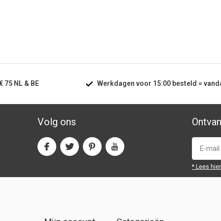
€ 75
NL & BE
Werkdagen voor
15:00
besteld =
vand
Volg ons
Ontvan
* Lees hie