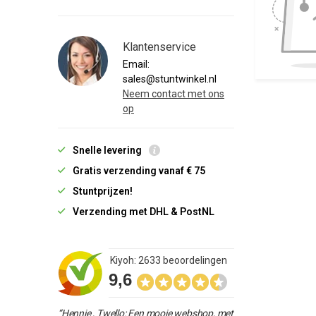
Klantenservice
Email:
sales@stuntwinkel.nl
Neem contact met ons
op
Snelle levering
Gratis verzending vanaf € 75
Stuntprijzen!
Verzending met DHL & PostNL
Kiyoh: 2633 beoordelingen
9,6
“Hennie , Twello: Een mooie webshop, met