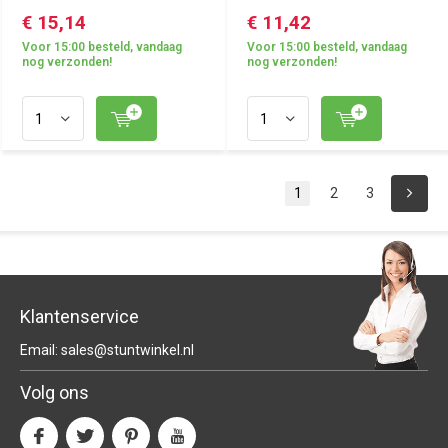
€ 15,14
€ 11,42
Voor 15:00 besteld, vandaag
Voor 15:00 besteld, vandaag
nog verzonden!
nog verzonden!
1
2
3
Klantenservice
Email:
sales@stuntwinkel.nl
Volg ons