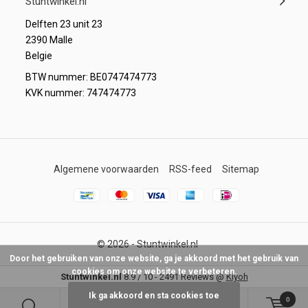
Stuntwinkel.nl
Delften 23 unit 23
2390 Malle
Belgie
BTW nummer: BE0747474773
KVK nummer: 747474773
Algemene voorwaarden
RSS-feed
Sitemap
© 2026 -
Stuntwinkel.nl
Door het gebruiken van onze website, ga je akkoord met het gebruik van
cookies om onze website te verbeteren.
Stuntwinkel.nl
8.9
/
10
-
2491
Reviews @
Kiyoh
Ik ga akkoord en sta cookies toe
0