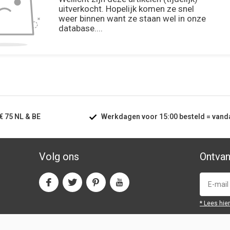
uitverkocht. Hopelijk komen ze snel
weer binnen want ze staan wel in onze
database....
€ 75
NL & BE
Werkdagen voor
15:00
besteld =
vand
Volg ons
Ontvan
* Lees hie