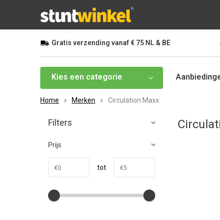
Gratis
verzending vanaf
€ 75
NL & BE
Kies een categorie
Aanbieding
Home
Merken
Circulation Maxx
Filters
Circula
Prijs
tot