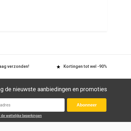
aag
verzonden!
Kortingen tot wel
-90%
g de nieuwste aanbiedingen en promoties
Abonneer
r de wettelijke beperkingen