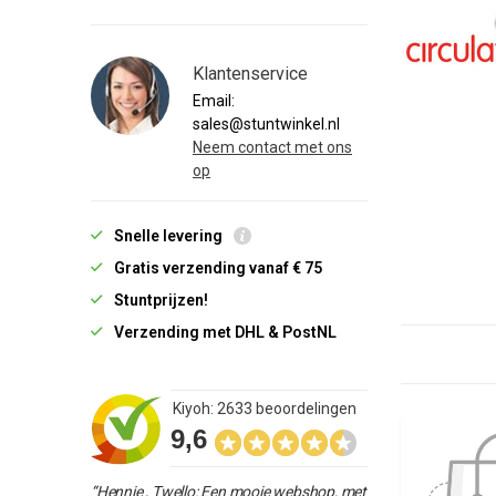
Klantenservice
Email:
sales@stuntwinkel.nl
Neem contact met ons
op
Snelle levering
Gratis verzending vanaf € 75
Stuntprijzen!
Verzending met DHL & PostNL
Kiyoh: 2633 beoordelingen
9,6
“Hennie , Twello: Een mooie webshop, met