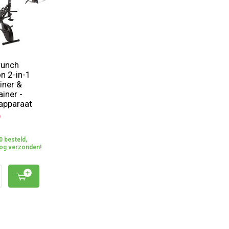
runch
on 2-in-1
iner &
iner -
apparaat
9
0 besteld,
og verzonden!