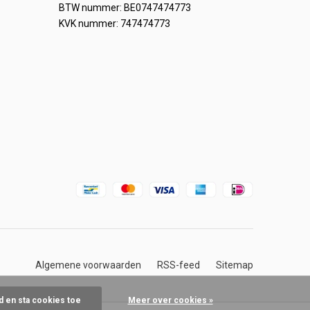
BTW nummer: BE0747474773
KVK nummer: 747474773
Algemene voorwaarden
RSS-feed
Sitemap
d en sta cookies toe
Meer over cookies »