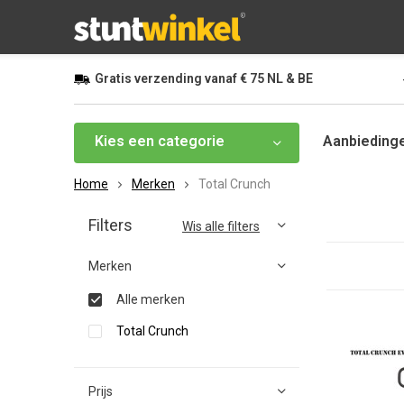
Gratis
verzending vanaf
€ 75
NL & BE
Kies een categorie
Aanbieding
Home
Merken
Total Crunch
Filters
Wis alle filters
Merken
Alle merken
Total Crunch
Prijs