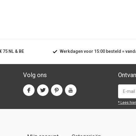
€ 75
NL & BE
Werkdagen voor
15:00
besteld =
vand
Volg ons
Ontvan
* Lees hie