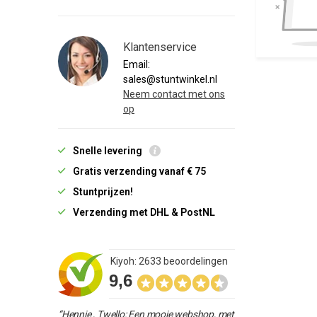
Klantenservice
Email:
sales@stuntwinkel.nl
Neem contact met ons
op
Snelle levering
Gratis verzending vanaf € 75
Stuntprijzen!
Verzending met DHL & PostNL
Kiyoh: 2633 beoordelingen
9,6
“Hennie , Twello: Een mooie webshop, met