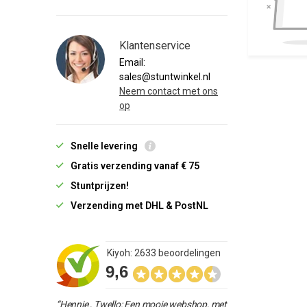
Klantenservice
Email:
sales@stuntwinkel.nl
Neem contact met ons
op
Snelle levering
Gratis verzending vanaf € 75
Stuntprijzen!
Verzending met DHL & PostNL
Kiyoh: 2633 beoordelingen
9,6
“Hennie , Twello: Een mooie webshop, met