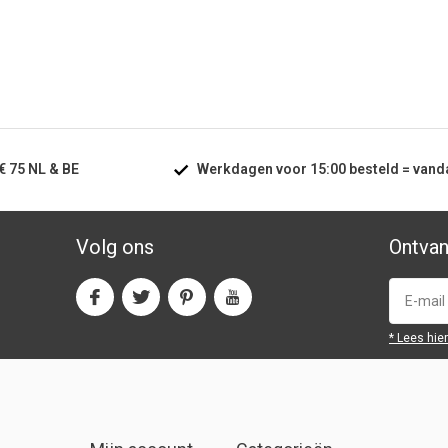
€ 75
NL & BE
Werkdagen voor
15:00
besteld =
vand
Volg ons
Ontvan
* Lees hie