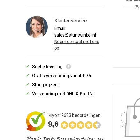
Klantenservice
Email:
sales@stuntwinkel.nl
Neem contact met ons
op
Snelle levering
Gratis verzending vanaf € 75
Stuntprijzen!
Verzending met DHL & PostNL
Kiyoh: 2633 beoordelingen
9,6
“Hennie , Twello: Een mooie webshop, met