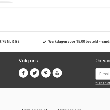
€ 75
NL & BE
Werkdagen voor
15:00
besteld =
vand
Volg ons
Ontvan
* Lees hie