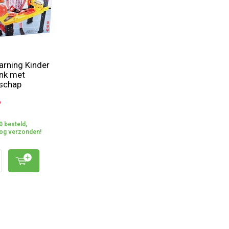
earning Kinder
nk met
schap
6
0 besteld,
og verzonden!