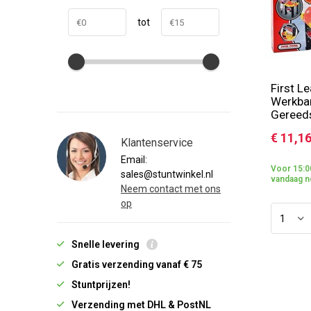
tot
First L
Werkba
Gereed
€ 11,1
Klantenservice
Email:
Voor 15:0
sales@stuntwinkel.nl
vandaag n
Neem contact met ons
op
Snelle levering
Gratis verzending vanaf € 75
Stuntprijzen!
Verzending met DHL & PostNL