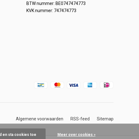
BTW nummer: BE0747474773
KVK nummer: 747474773
Algemene voorwaarden
RSS-feed
Sitemap
d en sta cookies toe
Meer over cookies »