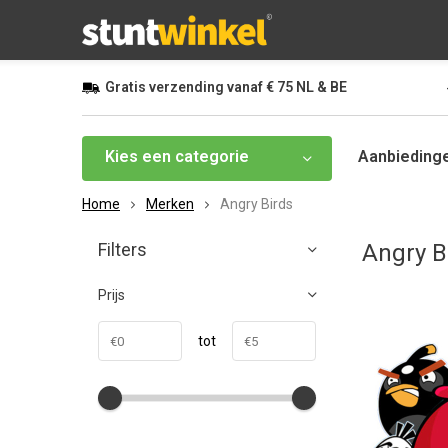
Gratis
verzending vanaf
€ 75
NL & BE
Kies een categorie
Aanbieding
Home
Merken
Angry Birds
Filters
Angry B
Prijs
tot