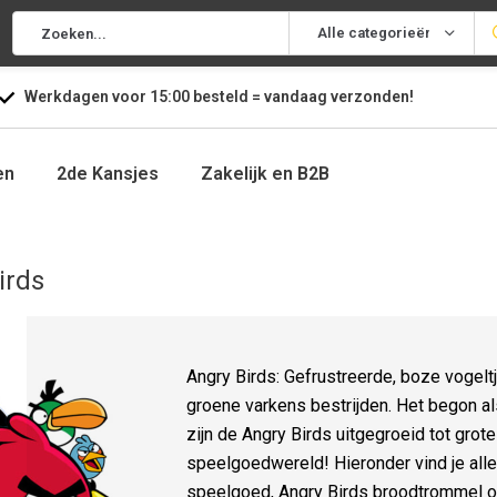
Alle categorieën
Werkdagen voor
15:00
besteld =
vandaag
verzonden!
en
2de Kansjes
Zakelijk en B2B
irds
Angry Birds: Gefrustreerde, boze vogeltj
groene varkens bestrijden. Het begon al
zijn de Angry Birds uitgegroeid tot grot
speelgoedwereld! Hieronder vind je alle
speelgoed, Angry Birds broodtrommel of