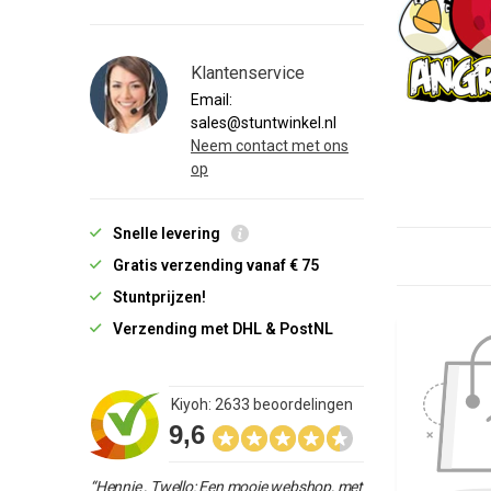
Klantenservice
Email:
sales@stuntwinkel.nl
Neem contact met ons
op
Snelle levering
Gratis verzending vanaf € 75
Stuntprijzen!
Verzending met DHL & PostNL
Kiyoh: 2633 beoordelingen
9,6
“Hennie , Twello: Een mooie webshop, met