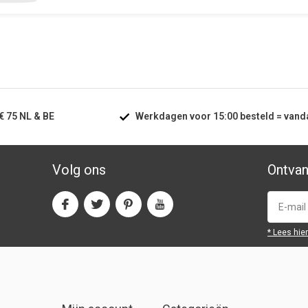
€ 75
NL & BE
Werkdagen voor
15:00
besteld =
vand
Volg ons
Ontvan
* Lees hie