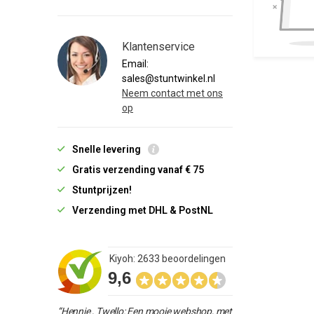
Klantenservice
Email:
sales@stuntwinkel.nl
Neem contact met ons
op
Snelle levering
Gratis verzending vanaf € 75
Stuntprijzen!
Verzending met DHL & PostNL
Kiyoh: 2633 beoordelingen
9,6
“Hennie , Twello: Een mooie webshop, met