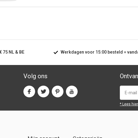
€ 75
NL & BE
Werkdagen voor
15:00
besteld =
vand
Volg ons
Ontvan
* Lees hie