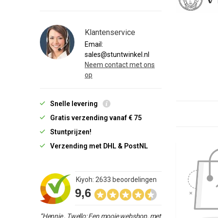
Klantenservice
Email:
sales@stuntwinkel.nl
Neem contact met ons
op
Snelle levering
Gratis verzending vanaf € 75
Stuntprijzen!
Verzending met DHL & PostNL
Kiyoh: 2633 beoordelingen
9,6
“Hennie , Twello: Een mooie webshop, met