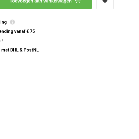
Toevoegen aan winkelwagen
ring
ending vanaf € 75
n!
 met DHL & PostNL