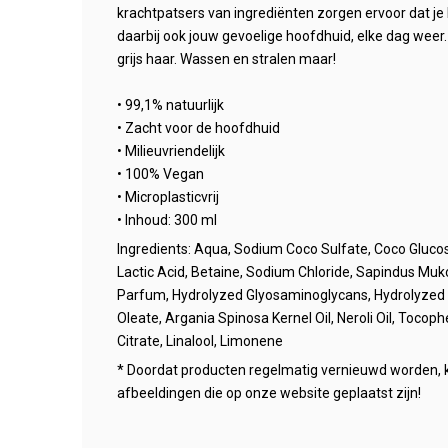
krachtpatsers van ingrediënten zorgen ervoor dat je 
daarbij ook jouw gevoelige hoofdhuid, elke dag weer.
grijs haar. Wassen en stralen maar!
• 99,1% natuurlijk
• Zacht voor de hoofdhuid
• Milieuvriendelijk
• 100% Vegan
• Microplasticvrij
• Inhoud: 300 ml
Ingredients: Aqua, Sodium Coco Sulfate, Coco Glucos
Lactic Acid, Betaine, Sodium Chloride, Sapindus Muk
Parfum, Hydrolyzed Glyosaminoglycans, Hydrolyzed Ri
Oleate, Argania Spinosa Kernel Oil, Neroli Oil, Toco
Citrate, Linalool, Limonene
* Doordat producten regelmatig vernieuwd worden, k
afbeeldingen die op onze website geplaatst zijn!