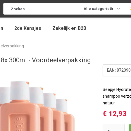
Alle categorieën
en
2de Kansjes
Zakelijk en B2B
eelverpakking
 8x 300ml - Voordeelverpakking
EAN:
872090
Seepje Hydrat
shampoo verzor
natuur.
€ 12,93