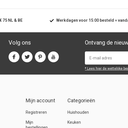
€ 75
NL & BE
Werkdagen voor
15:00
besteld =
vand
Volg ons
Ontvang de nieu
* Lees hier de wettelijke b
Mijn account
Categorieën
Registreren
Huishouden
Mijn
Keuken
bestellingen