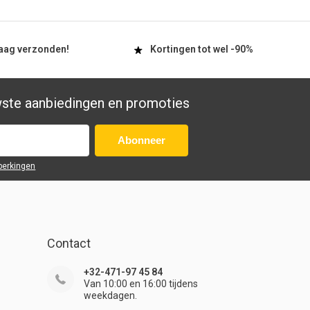
aag
verzonden!
Kortingen tot wel
-90%
wste aanbiedingen en promoties
Abonneer
eperkingen
Contact
+32-471-97 45 84
Van 10:00 en 16:00 tijdens
weekdagen.