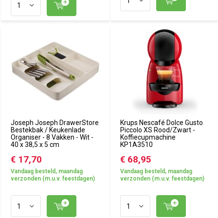
Joseph Joseph DrawerStore
Krups Nescafé Dolce Gusto
Bestekbak / Keukenlade
Piccolo XS Rood/Zwart -
Organiser - 8 Vakken - Wit -
Koffiecupmachine
40 x 38,5 x 5 cm
KP1A3510
€ 17,70
€ 68,95
Vandaag besteld, maandag
Vandaag besteld, maandag
verzonden (m.u.v. feestdagen)
verzonden (m.u.v. feestdagen)