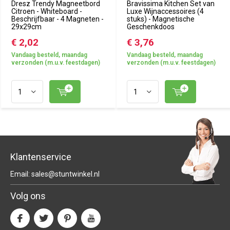
Dresz Trendy Magneetbord
Bravissima Kitchen Set van
Citroen - Whiteboard -
Luxe Wijnaccessoires (4
Beschrijfbaar - 4 Magneten -
stuks) - Magnetische
29x29cm
Geschenkdoos
€ 2,02
€ 3,76
Vandaag besteld, maandag
Vandaag besteld, maandag
verzonden (m.u.v. feestdagen)
verzonden (m.u.v. feestdagen)
Klantenservice
Email:
sales@stuntwinkel.nl
Volg ons