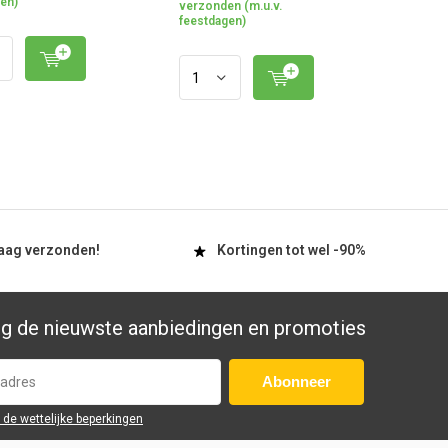
en)
verzonden (m.u.v.
feestdagen)
aag
verzonden!
Kortingen tot wel
-90%
g de nieuwste aanbiedingen en promoties
Abonneer
r de wettelijke beperkingen