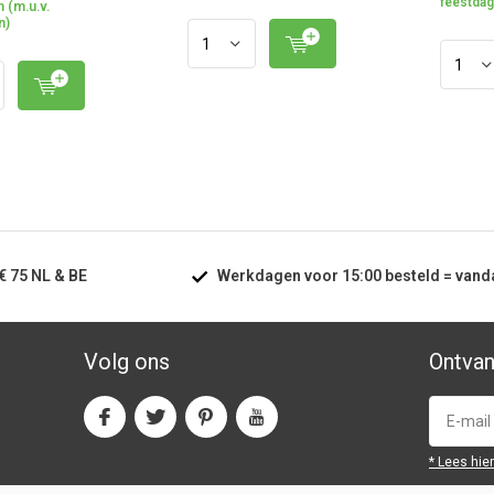
feestdag
 (m.u.v.
n)
€ 75
NL & BE
Werkdagen voor
15:00
besteld =
vand
Volg ons
Ontvan
* Lees hie