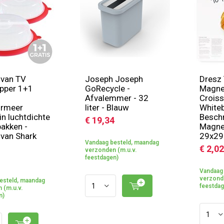
 van TV
Joseph Joseph
Dresz 
pper 1+1
GoRecycle -
Magne
Afvalemmer - 32
Croiss
ormeer
liter - Blauw
Whiteb
in luchtdichte
Beschr
€ 19,34
akken -
Magne
van Shark
29x2
Vandaag besteld, maandag
€ 2,02
verzonden (m.u.v.
feestdagen)
Vandaag 
verzonde
esteld, maandag
feestdag
 (m.u.v.
n)