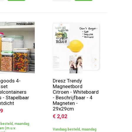
agoods 4-
Dresz Trendy
 set
Magneetbord
lcontainers
Citroen - Whiteboard
s - Stapelbaar
- Beschrijfbaar - 4
htdicht
Magneten -
29x29cm
29
€ 2,02
besteld, maandag
n (m.u.v.
Vandaag besteld, maandag