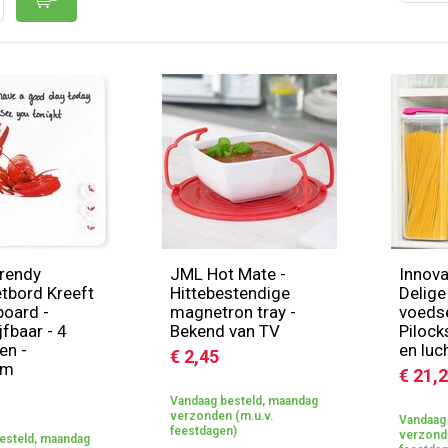
rendy
JML Hot Mate -
Innov
tbord Kreeft
Hittebestendige
Delige
board -
magnetron tray -
voedse
jfbaar - 4
Bekend van TV
Pilock
en -
en luc
€ 2,45
cm
€ 21,
Vandaag besteld, maandag
verzonden (m.u.v.
Vandaag 
feestdagen)
verzonde
esteld, maandag