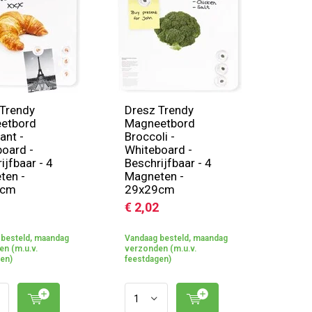
Trendy
Dresz Trendy
etbord
Magneetbord
ant -
Broccoli -
oard -
Whiteboard -
ijfbaar - 4
Beschrijfbaar - 4
ten -
Magneten -
9cm
29x29cm
€ 2,02
besteld, maandag
Vandaag besteld, maandag
n (m.u.v.
verzonden (m.u.v.
en)
feestdagen)