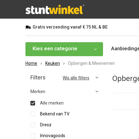
Gratis
verzending vanaf
€ 75
NL & BE
Kies een categorie
Aanbieding
Home
Keuken
Opbergen & Meenemen
Filters
Opberg
Wis alle filters
Merken
Alle merken
Bekend van TV
Dresz
Innovagoods