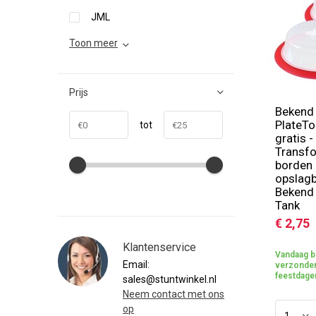
JML
Toon meer
Prijs
Bekend
PlateTo
tot
gratis -
Transf
borden 
opslagb
Bekend 
Tank
€ 2,75
Klantenservice
Vandaag b
Email:
verzonden
feestdage
sales@stuntwinkel.nl
Neem contact met ons
op