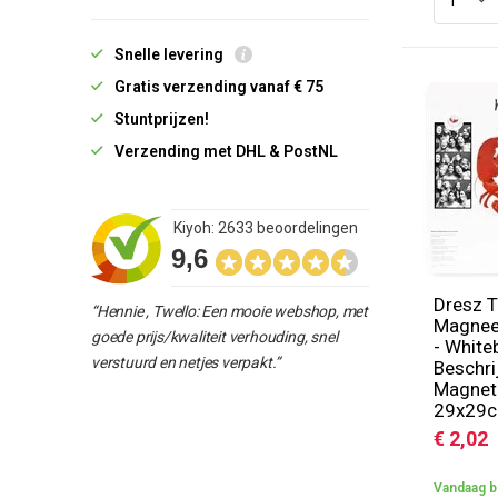
Snelle levering
Gratis verzending vanaf € 75
Stuntprijzen!
Verzending met DHL & PostNL
Kiyoh: 2633 beoordelingen
9,6
Dresz T
“Hennie , Twello: Een mooie webshop, met
Magnee
goede prijs/kwaliteit verhouding, snel
- White
verstuurd en netjes verpakt.”
Beschri
Magnet
29x29
€ 2,02
Vandaag b