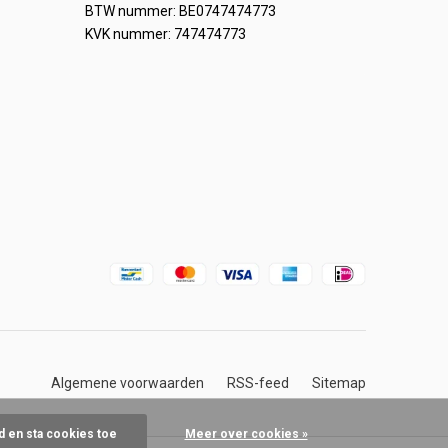
BTW nummer: BE0747474773
KVK nummer: 747474773
Algemene voorwaarden
RSS-feed
Sitemap
d en sta cookies toe
Meer over cookies »