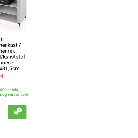
it
nenkast /
enrek -
/kunststof -
 hoes -
x81,5cm
94
00 besteld,
 nog verzonden!