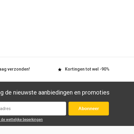
aag
verzonden!
Kortingen tot wel
-90%
g de nieuwste aanbiedingen en promoties
Abonneer
r de wettelijke beperkingen