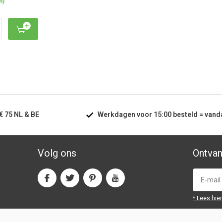
n)
€ 75
NL & BE
Werkdagen voor
15:00
besteld =
vand
Volg ons
Ontvan
* Lees hie