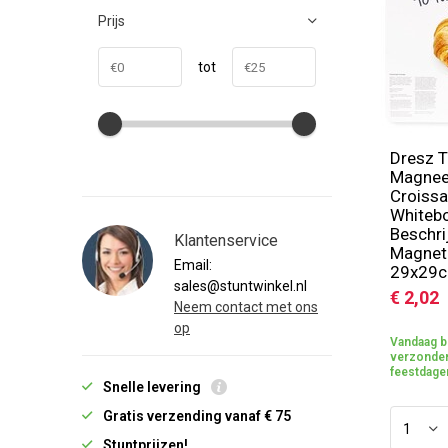
Prijs
tot
Dresz T
Magnee
Croissa
Whitebo
Beschri
Klantenservice
Magnet
Email:
29x29
sales@stuntwinkel.nl
€ 2,02
Neem contact met ons
op
Vandaag b
verzonden
feestdage
Snelle levering
Gratis verzending vanaf € 75
Stuntprijzen!