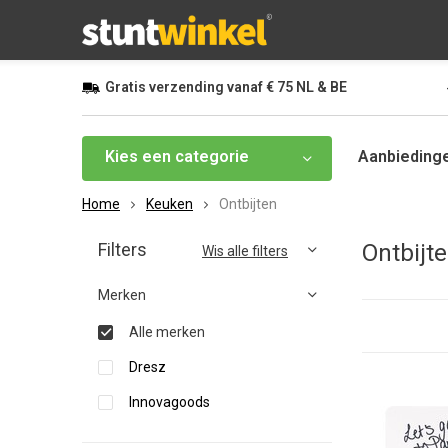
Gratis
verzending vanaf
€ 75
NL & BE
Kies een categorie
Aanbieding
Home
Keuken
Ontbijten
Filters
Ontbijt
Wis alle filters
Merken
Alle merken
Dresz
Innovagoods