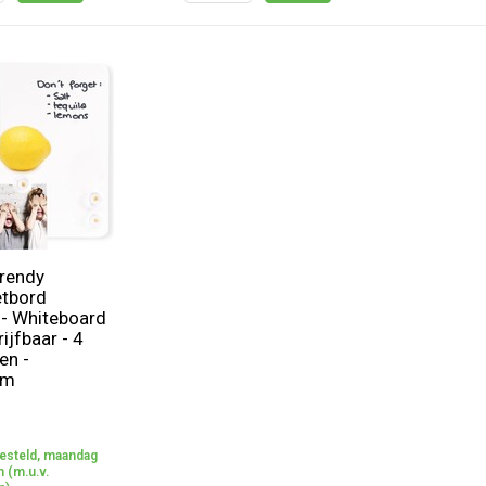
rendy
tbord
 - Whiteboard
ijfbaar - 4
en -
cm
esteld, maandag
 (m.u.v.