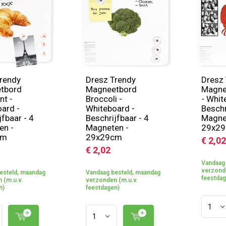
rendy
Dresz Trendy
Dresz 
tbord
Magneetbord
Magne
nt -
Broccoli -
- Whit
ard -
Whiteboard -
Beschr
jfbaar - 4
Beschrijfbaar - 4
Magne
en -
Magneten -
29x2
cm
29x29cm
€ 2,02
€ 2,02
Vandaag 
verzonde
esteld, maandag
Vandaag besteld, maandag
feestdag
 (m.u.v.
verzonden (m.u.v.
n)
feestdagen)