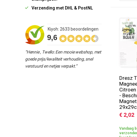
Verzending met DHL & PostNL
Kiyoh: 2633 beoordelingen
9,6
“Hennie , Twello: Een mooie webshop, met
goede prijs/kwaliteit verhouding, snel
verstuurd en netjes verpakt.”
Dresz T
Magnee
Citroen
- Beschr
Magnet
29x29
€ 2,02
Vandaag b
verzonden