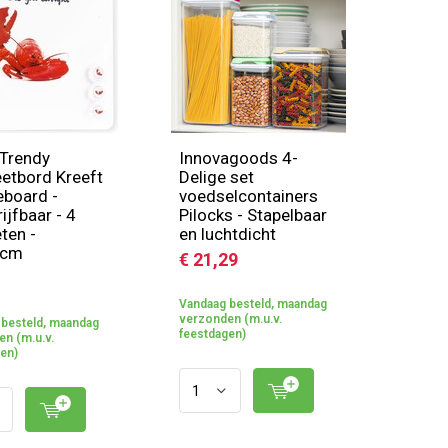
Trendy
Innovagoods 4-
etbord Kreeft
Delige set
eboard -
voedselcontainers
ijfbaar - 4
Pilocks - Stapelbaar
ten -
en luchtdicht
9cm
€ 21,29
Vandaag besteld, maandag
verzonden (m.u.v.
besteld, maandag
feestdagen)
n (m.u.v.
en)