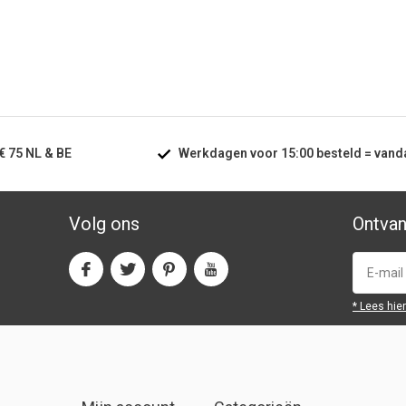
€ 75
NL & BE
Werkdagen voor
15:00
besteld =
vand
Volg ons
Ontvan
* Lees hie