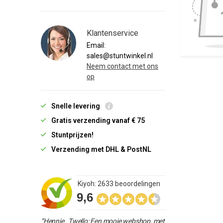
Klantenservice
Email:
sales@stuntwinkel.nl
Neem contact met ons
op
Snelle levering
Gratis verzending vanaf € 75
Stuntprijzen!
Verzending met DHL & PostNL
Kiyoh: 2633 beoordelingen
9,6
“Hennie , Twello: Een mooie webshop, met