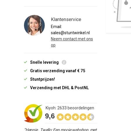
Klantenservice
Email:
sales@stuntwinkel.nl
Neem contact met ons
op
Snelle levering
Gratis verzending vanaf € 75
Stuntprijzen!
Verzending met DHL & PostNL
Kiyoh: 2633 beoordelingen
9,6
“Hennie , Twello: Een mooie webshop, met