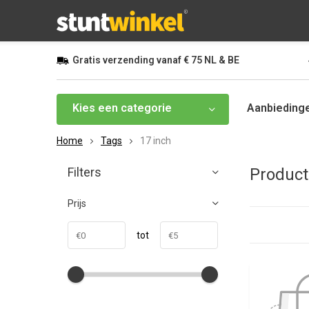
Gratis
verzending vanaf
€ 75
NL & BE
Kies een categorie
Aanbieding
Home
Tags
17 inch
Filters
Product
Prijs
tot