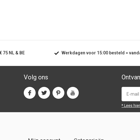
€ 75
NL & BE
Werkdagen voor
15:00
besteld =
vand
Volg ons
Ontvan
* Lees hie