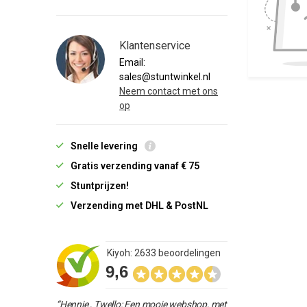
Klantenservice
Email:
sales@stuntwinkel.nl
Neem contact met ons
op
Snelle levering
Gratis verzending vanaf € 75
Stuntprijzen!
Verzending met DHL & PostNL
Kiyoh: 2633 beoordelingen
9,6
“Hennie , Twello: Een mooie webshop, met