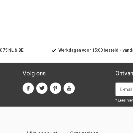
€ 75
NL & BE
Werkdagen voor
15:00
besteld =
vand
Volg ons
Ontvan
* Lees hie