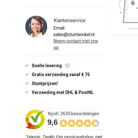
Klantenservice
Email:
sales@stuntwinkel.nl
Neem contact met ons
op
Snelle levering
Gratis verzending vanaf € 75
Stuntprijzen!
Verzending met DHL & PostNL
Kiyoh: 2633 beoordelingen
9,6
“Hennie , Twello: Een mooie webshop, met