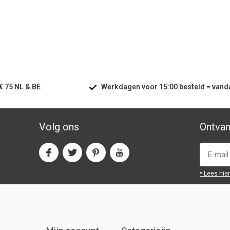
€ 75
NL & BE
Werkdagen voor
15:00
besteld =
vand
Volg ons
Ontvan
* Lees hie