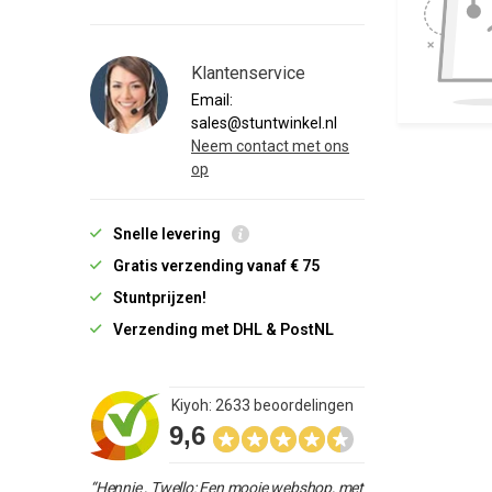
Klantenservice
Email:
sales@stuntwinkel.nl
Neem contact met ons
op
Snelle levering
Gratis verzending vanaf € 75
Stuntprijzen!
Verzending met DHL & PostNL
Kiyoh: 2633 beoordelingen
9,6
“Hennie , Twello: Een mooie webshop, met