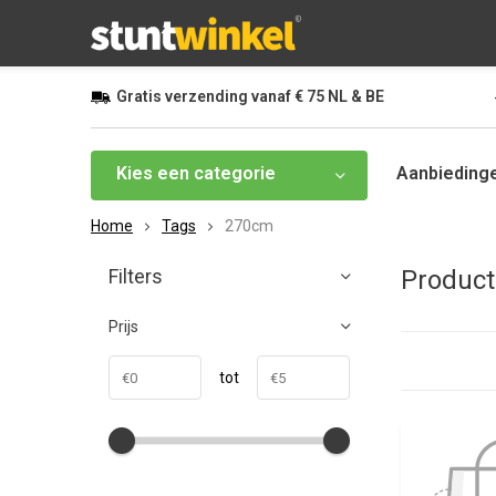
Gratis
verzending vanaf
€ 75
NL & BE
Kies een categorie
Aanbieding
Home
Tags
270cm
Filters
Produc
Prijs
tot