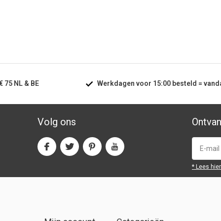
€ 75
NL & BE
Werkdagen voor
15:00
besteld =
vand
Volg ons
Ontvan
* Lees hie