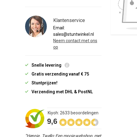
Klantenservice
Email:
sales@stuntwinkel.nl
Neem contact met ons
op
Snelle levering
Gratis verzending vanaf € 75
Stuntprijzen!
Verzending met DHL & PostNL
Kiyoh: 2633 beoordelingen
9,6
“Hennie , Twello: Een mooie webshop, met