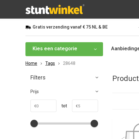
Gratis
verzending vanaf
€ 75
NL & BE
Kies een categorie
Aanbieding
Home
Tags
28648
Filters
Product
Prijs
tot