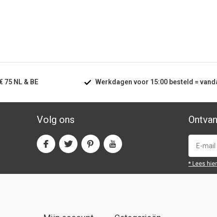
€ 75
NL & BE
Werkdagen voor
15:00
besteld =
vand
Volg ons
Ontvan
* Lees hie