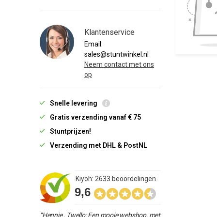
Klantenservice
Email:
sales@stuntwinkel.nl
Neem contact met ons
op
Snelle levering
Gratis verzending vanaf € 75
Stuntprijzen!
Verzending met DHL & PostNL
Kiyoh: 2633 beoordelingen
9,6
“Hennie , Twello: Een mooie webshop, met