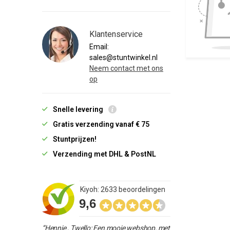
Klantenservice
Email:
sales@stuntwinkel.nl
Neem contact met ons
op
Snelle levering
Gratis verzending vanaf € 75
Stuntprijzen!
Verzending met DHL & PostNL
Kiyoh: 2633 beoordelingen
9,6
“Hennie , Twello: Een mooie webshop, met