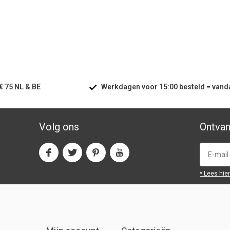
€ 75
NL & BE
Werkdagen voor
15:00
besteld =
vand
Volg ons
Ontvan
* Lees hie