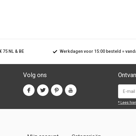
€ 75
NL & BE
Werkdagen voor
15:00
besteld =
vand
Volg ons
Ontvan
* Lees hie