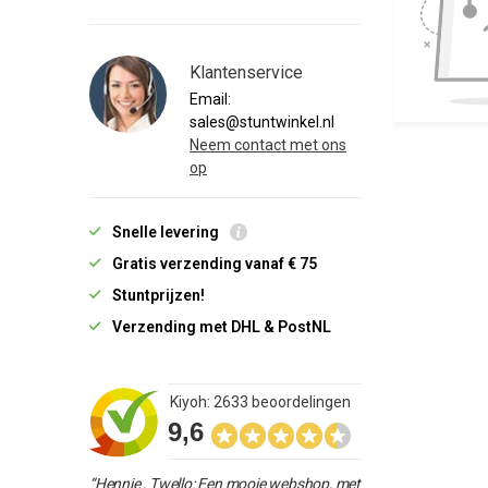
Klantenservice
Email:
sales@stuntwinkel.nl
Neem contact met ons
op
Snelle levering
Gratis verzending vanaf € 75
Stuntprijzen!
Verzending met DHL & PostNL
Kiyoh: 2633 beoordelingen
9,6
“Hennie , Twello: Een mooie webshop, met