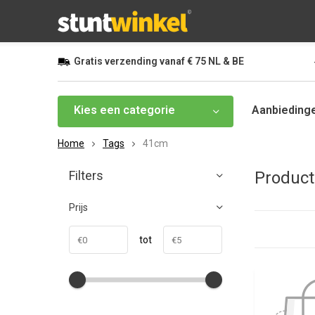
Gratis
verzending vanaf
€ 75
NL & BE
Kies een categorie
Aanbieding
Home
Tags
41cm
Filters
Produc
Prijs
tot