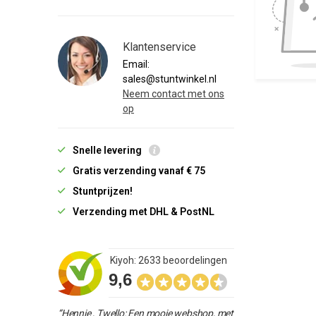
Klantenservice
Email:
sales@stuntwinkel.nl
Neem contact met ons
op
Snelle levering
Gratis verzending vanaf € 75
Stuntprijzen!
Verzending met DHL & PostNL
Kiyoh: 2633 beoordelingen
9,6
“Hennie , Twello: Een mooie webshop, met