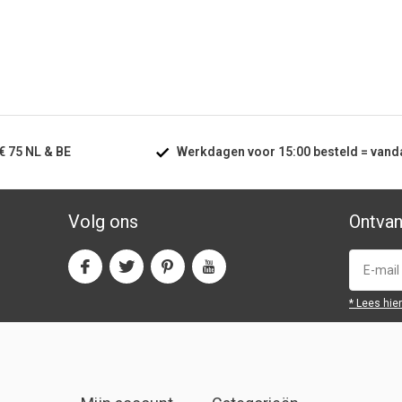
€ 75
NL & BE
Werkdagen voor
15:00
besteld =
vand
Volg ons
Ontvan
* Lees hie