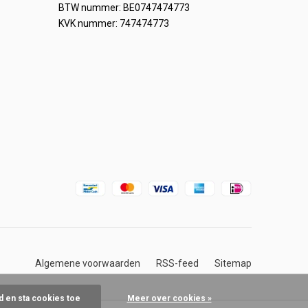
BTW nummer: BE0747474773
KVK nummer: 747474773
Algemene voorwaarden
RSS-feed
Sitemap
d en sta cookies toe
Meer over cookies »