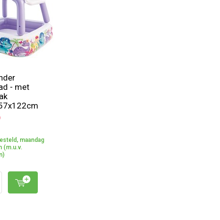
inder
d - met
ak
157x122cm
9
esteld, maandag
 (m.u.v.
n)