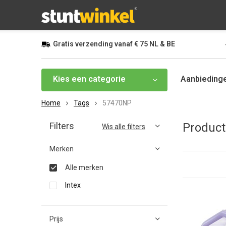
Gratis
verzending vanaf
€ 75
NL & BE
Kies een categorie
Aanbieding
Home
Tags
57470NP
Filters
Produc
Wis alle filters
Merken
Alle merken
Intex
Prijs