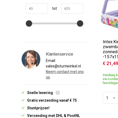
tot
Intex K
zwemba
zonned
Klantenservice
-157x
Email:
€ 21,4
sales@stuntwinkel.nl
Neem contact met ons
Vandaag b
op
verzonden
feestdage
Snelle levering
Gratis verzending vanaf € 75
Stuntprijzen!
Verzending met DHL & PostNL