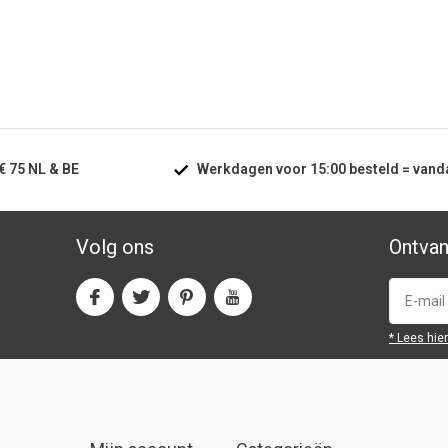
€ 75
NL & BE
Werkdagen voor
15:00
besteld =
vand
Volg ons
Ontvan
* Lees hie