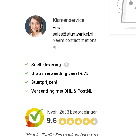
Klantenservice
Email:
sales@stuntwinkel.nl
Neem contact met ons
op
Snelle levering
Gratis verzending vanaf € 75
Stuntprijzen!
Verzending met DHL & PostNL
Kiyoh: 2633 beoordelingen
9,6
“Hennie , Twello: Een mooie webshop, met