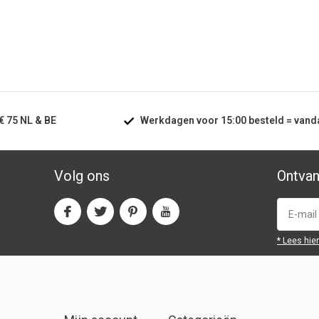
€ 75
NL & BE
Werkdagen voor
15:00
besteld =
vand
Volg ons
Ontvan
* Lees hie