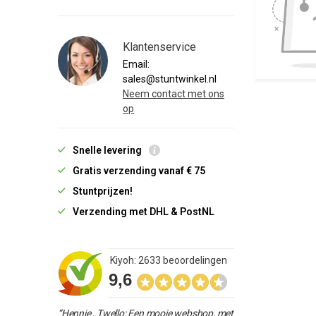
Klantenservice
Email:
sales@stuntwinkel.nl
Neem contact met ons
op
Snelle levering
Gratis verzending vanaf € 75
Stuntprijzen!
Verzending met DHL & PostNL
Kiyoh: 2633 beoordelingen
9,6
“Hennie , Twello: Een mooie webshop, met