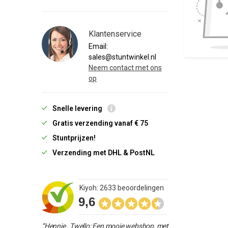
Klantenservice
Email:
sales@stuntwinkel.nl
Neem contact met ons
op
Snelle levering
Gratis verzending vanaf € 75
Stuntprijzen!
Verzending met DHL & PostNL
Kiyoh: 2633 beoordelingen
9,6
“Hennie , Twello: Een mooie webshop, met