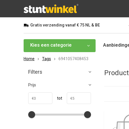
Gratis
verzending vanaf
€ 75
NL & BE
Kies een categorie
Aanbieding
Home
Tags
6941057408453
Filters
Produc
Prijs
tot