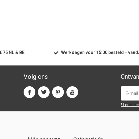
€ 75
NL & BE
Werkdagen voor
15:00
besteld =
vand
Volg ons
Ontvan
* Lees hie