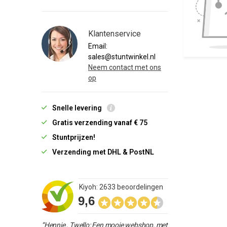
Klantenservice
Email:
sales@stuntwinkel.nl
Neem contact met ons
op
Snelle levering
Gratis verzending vanaf € 75
Stuntprijzen!
Verzending met DHL & PostNL
Kiyoh: 2633 beoordelingen
9,6
“Hennie , Twello: Een mooie webshop, met