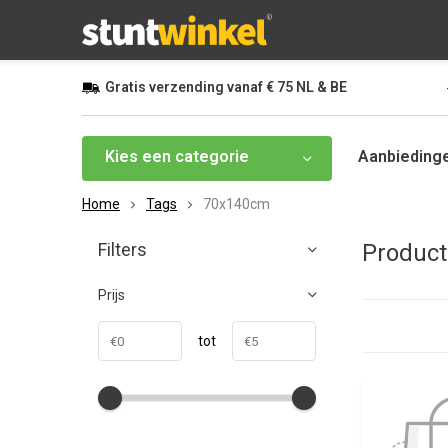
Gratis
verzending vanaf
€ 75
NL & BE
Kies een categorie
Aanbieding
Home
Tags
70x140cm
Filters
Produc
Prijs
tot