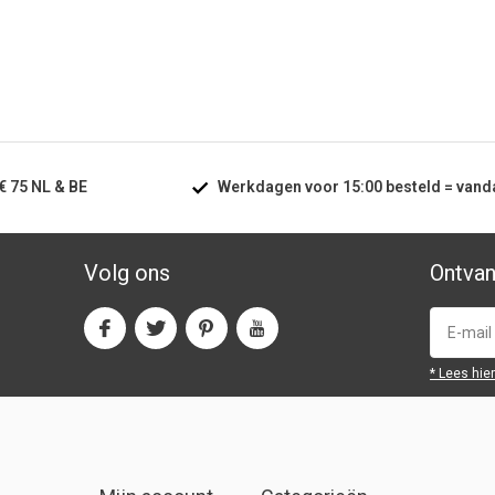
€ 75
NL & BE
Werkdagen voor
15:00
besteld =
vand
Volg ons
Ontvan
* Lees hie