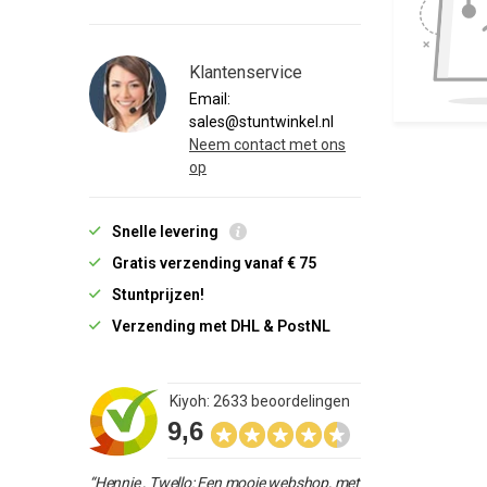
Klantenservice
Email:
sales@stuntwinkel.nl
Neem contact met ons
op
Snelle levering
Gratis verzending vanaf € 75
Stuntprijzen!
Verzending met DHL & PostNL
Kiyoh: 2633 beoordelingen
9,6
“Hennie , Twello: Een mooie webshop, met