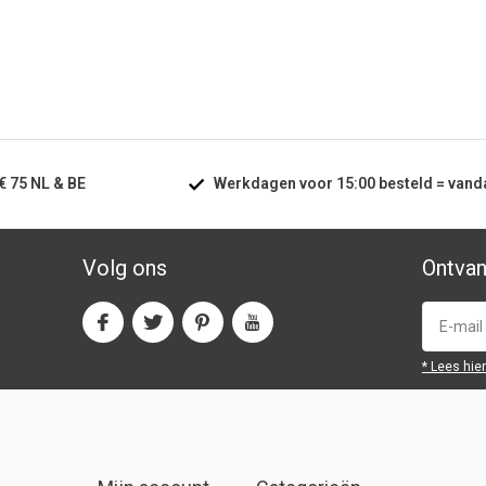
€ 75
NL & BE
Werkdagen voor
15:00
besteld =
vand
Volg ons
Ontvan
* Lees hie