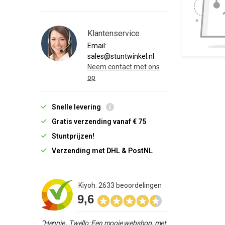
Klantenservice
Email:
sales@stuntwinkel.nl
Neem contact met ons
op
Snelle levering
Gratis verzending vanaf € 75
Stuntprijzen!
Verzending met DHL & PostNL
Kiyoh: 2633 beoordelingen
9,6
“Hennie , Twello: Een mooie webshop, met