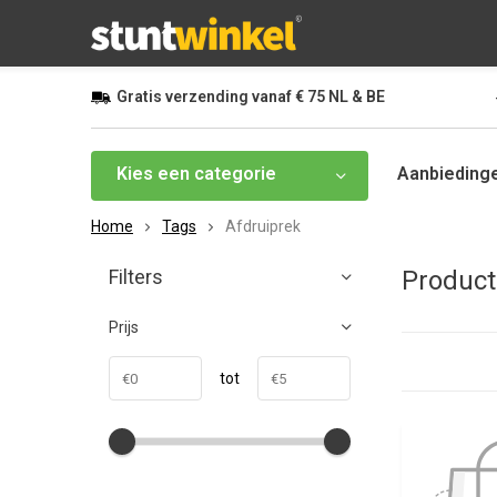
Gratis
verzending vanaf
€ 75
NL & BE
Kies een categorie
Aanbieding
Home
Tags
Afdruiprek
Filters
Product
Prijs
tot