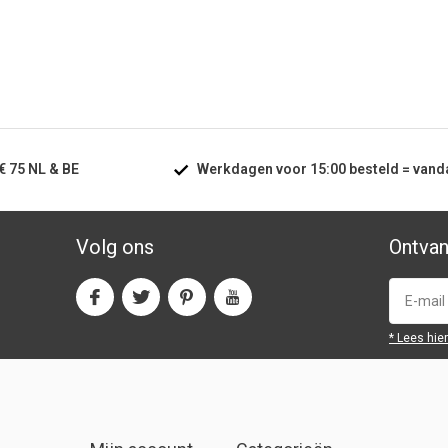
€ 75
NL & BE
Werkdagen voor
15:00
besteld =
vand
Volg ons
Ontvan
* Lees hie