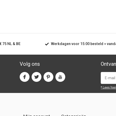
€ 75
NL & BE
Werkdagen voor
15:00
besteld =
vand
Volg ons
Ontvan
* Lees hie