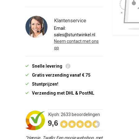
Klantenservice
Email:
sales@stuntwinkel.nl
Neem contact met ons
op
Snelle levering
Gratis verzending vanaf € 75
Stuntprijzen!
Verzending met DHL & PostNL
Kiyoh: 2633 beoordelingen
9,6
“Hennie , Twello: Een mooie webshop, met