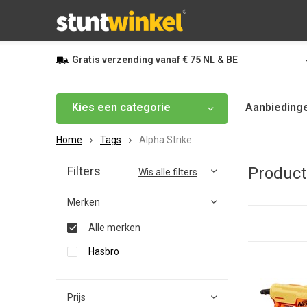
Gratis
verzending vanaf
€ 75
NL & BE
Kies een categorie
Aanbieding
Home
Tags
Alpha Strike
Filters
Product
Wis alle filters
Merken
Alle merken
Hasbro
Prijs