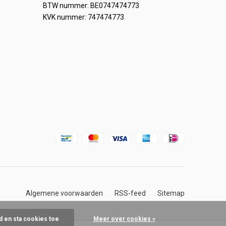
BTW nummer: BE0747474773
KVK nummer: 747474773
Algemene voorwaarden
RSS-feed
Sitemap
d en sta cookies toe
Meer over cookies »