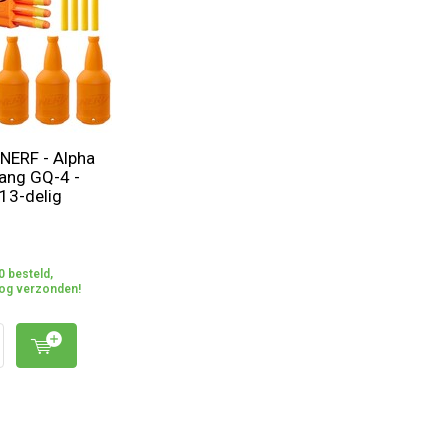
NERF - Alpha
Fang GQ-4 -
 13-delig
0 besteld,
og verzonden!