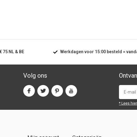
€ 75
NL & BE
Werkdagen voor
15:00
besteld =
vand
Volg ons
Ontvan
* Lees hie