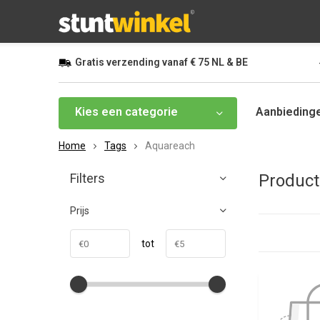
Gratis
verzending vanaf
€ 75
NL & BE
Kies een categorie
Aanbieding
Home
Tags
Aquareach
Filters
Product
Prijs
tot