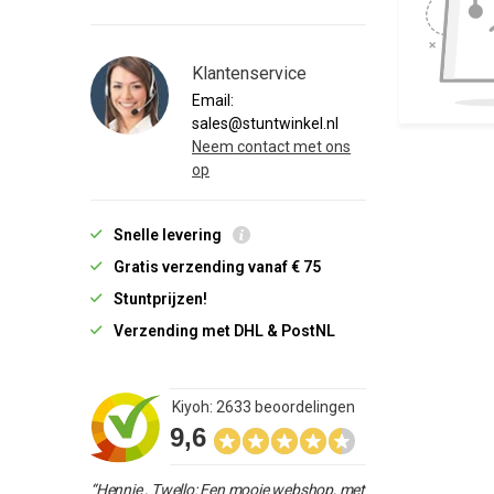
Klantenservice
Email:
sales@stuntwinkel.nl
Neem contact met ons
op
Snelle levering
Gratis verzending vanaf € 75
Stuntprijzen!
Verzending met DHL & PostNL
Kiyoh: 2633 beoordelingen
9,6
“Hennie , Twello: Een mooie webshop, met