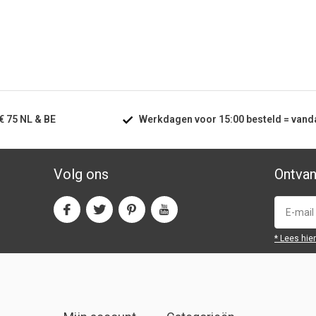
€ 75
NL & BE
Werkdagen voor
15:00
besteld =
vand
Volg ons
Ontvan
* Lees hie