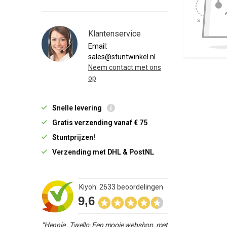
Klantenservice
Email:
sales@stuntwinkel.nl
Neem contact met ons
op
Snelle levering
Gratis verzending vanaf € 75
Stuntprijzen!
Verzending met DHL & PostNL
Kiyoh: 2633 beoordelingen
9,6
“Hennie , Twello: Een mooie webshop, met