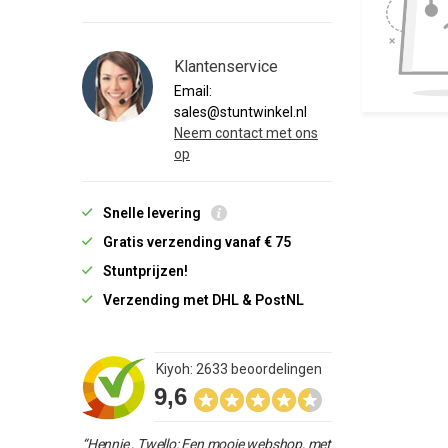
Klantenservice
Email:
sales@stuntwinkel.nl
Neem contact met ons
op
Snelle levering
Gratis verzending vanaf € 75
Stuntprijzen!
Verzending met DHL & PostNL
Kiyoh: 2633 beoordelingen
9,6
“Hennie , Twello: Een mooie webshop, met