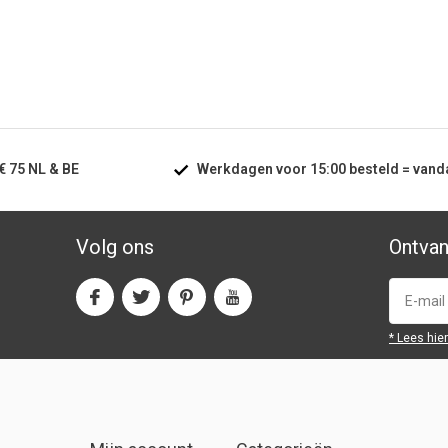
€ 75
NL & BE
Werkdagen voor
15:00
besteld =
vand
Volg ons
Ontvan
* Lees hie