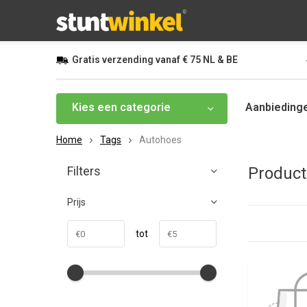
Gratis
verzending vanaf
€ 75
NL & BE
Kies een categorie
Aanbieding
Home
Tags
Autohoes
Filters
Product
Prijs
tot