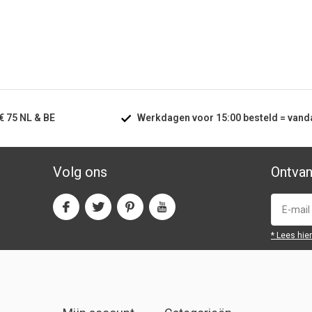
€ 75
NL & BE
Werkdagen voor
15:00
besteld =
vand
Volg ons
Ontvan
* Lees hie