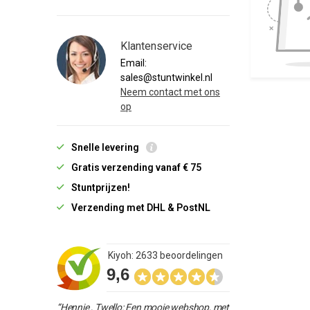
Klantenservice
Email:
sales@stuntwinkel.nl
Neem contact met ons
op
Snelle levering
Gratis verzending vanaf € 75
Stuntprijzen!
Verzending met DHL & PostNL
Kiyoh: 2633 beoordelingen
9,6
“Hennie , Twello: Een mooie webshop, met