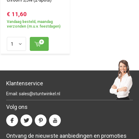
chroom 5,5W (2-spots)
€ 11,60
Vandaag besteld, maandag
verzonden (m.u.v. feestdagen)
Klantenservice
Email:
sales@stuntwinkel.nl
Volg ons
Ontvang de nieuwste aanbiedingen en promoties